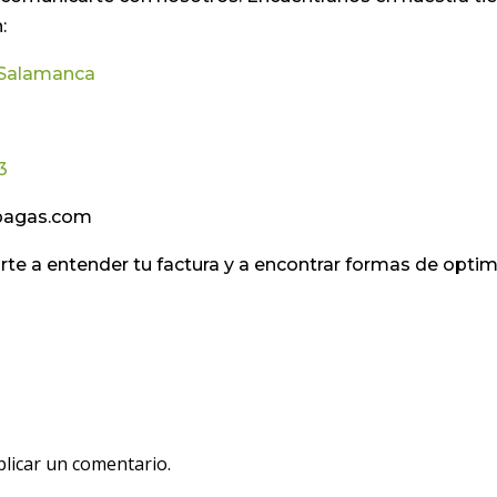
:
7 Salamanca
3
lupagas.com
te a entender tu factura y a encontrar formas de opti
licar un comentario.