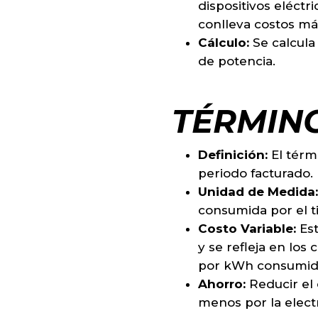
dispositivos eléct
conlleva costos más
Cálculo:
Se calcula
de potencia.
TÉRMINO
Definición:
El térm
periodo facturado.
Unidad de Medida:
consumida por el t
Costo Variable:
Est
y se refleja en lo
por kWh consumid
Ahorro:
Reducir el
menos por la elect