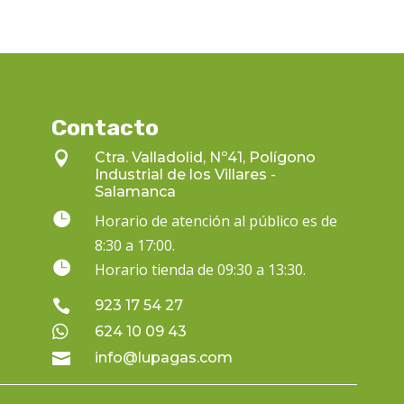
Contacto

Ctra. Valladolid, Nº41, Polígono
Industrial de los Villares -
Salamanca

Horario de atención al público es de
8:30 a 17:00.

Horario tienda de 09:30 a 13:30.

923 17 54 27

624 10 09 43

info@lupagas.com