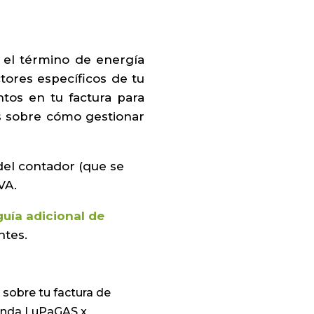
 el término de energía
tores específicos de tu
tos en tu factura para
s sobre cómo gestionar
 del contador (que se
VA.
guía
adicional
de
ntes.
 sobre tu factura de
ienda LuPaGAS x