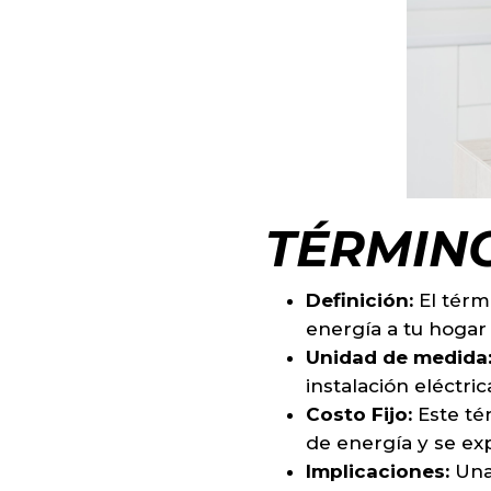
TÉRMINO
Definición:
El térm
energía a tu hogar
Unidad de medida
instalación eléct
Costo Fijo:
Este té
de energía y se exp
Implicaciones:
Una 