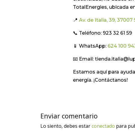
TotalEnergies, ubicada en
📍
Av. de Italia, 39, 3700
📞 Teléfono: 923 32 61 59
📱 WhatsApp:
624 100 94
📧 Email: tienda.italia@
Estamos aquí para ayudar
energía. ¡Contáctanos!
Enviar comentario
Lo siento, debes estar
conectado
para pub